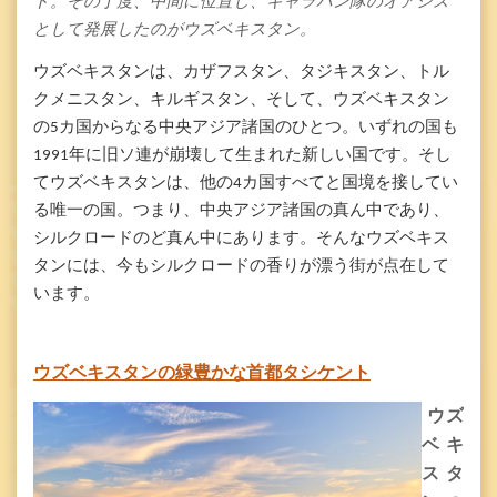
ド。その丁度、中間に位置し、キャラバン隊のオアシス
として発展したのがウズベキスタン。
ウズベキスタンは、カザフスタン、タジキスタン、トル
クメニスタン、キルギスタン、そして、ウズベキスタン
の
5
カ国からなる中央アジア諸国のひとつ。いずれの国も
1991
年に旧ソ連が崩壊して生まれた新しい国です。そし
てウズベキスタンは、他の
4
カ国すべてと国境を接してい
る唯一の国。つまり、中央アジア諸国の真ん中であり、
シルクロードのど真ん中にあります。
そんなウズベキス
タンには、今もシルクロードの香りが漂う街が点在して
います。
ウズベキスタンの緑豊かな首都タシケント
ウズ
ベキ
スタ