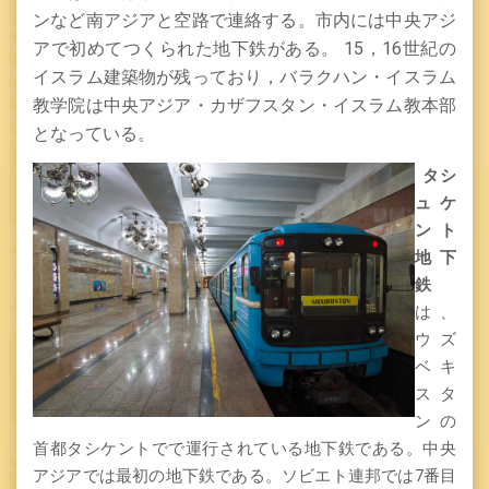
ンなど南アジアと空路で連絡する。市内には中央アジ
アで初めてつくられた地下鉄がある。
15
，
16
世紀の
イスラム建築物が残っており，バラクハン・イスラム
教学院は中央アジア・カザフスタン・イスラム教本部
となっている
。
タシ
ュケ
ント
地下
鉄
は、
ウズ
ベキ
スタ
ンの
首都タシケントでで運行されている地下鉄である。中央
アジアでは最初の地下鉄である。ソビエト連邦では7番目