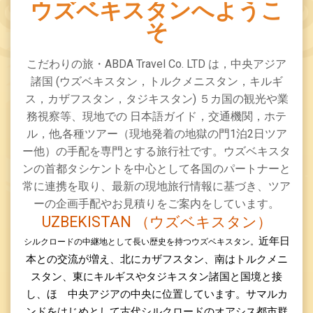
ウズベキスタンへようこ
そ
こだわりの旅・ABDA Travel Co
.
LTD は，中央アジア
諸国 (ウズベキスタン，トルクメニスタン，キルギ
ス，カザフスタン，タジキスタン) ５カ国の観光や業
務視察等、現地での 日本語ガイド，交通機関，ホテ
ル，他,各種ツアー（現地発着の地獄の門1泊2日ツア
ー他）の手配を専門とする旅行社です。ウズベキスタ
ンの首都タシケントを中心として各国のパートナーと
常に連携を取り、最新の現地旅行情報に基づき、ツア
ーの企画手配やお見積りをご案内をしています。
UZBEKISTAN
（ウズベキスタン）
近年日
シルクロードの中継地として長い歴史を持つウズベキスタン。
本との交流が増え、北にカザフスタン、南はトルクメニ
スタン、東にキルギスやタジキスタン諸国と国境と接
し、ほゞ中央アジアの中央に位置しています。サマルカ
ンドをはじめとして古代シルクロードのオアシス都市群