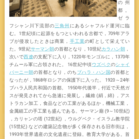
の州
都。
ゼラ
フシャン川下流部の
三角州
にあるシャフルド運河に臨
む。1世紀頃に起源をもつといわれる古都で，709年アラ
ブが侵攻したときは商業，
手工業
の町として栄えてい
た。9世紀
サーマン朝
の首都となり，10世紀
カラハン朝
，
次いで
西遼
の支配下に入り，1220年モンゴルに，1370年
チムール軍に占領された。 16世紀中頃
ウズベク
の
シャイ
バーニー朝
の首都となり，のち
ブハラ・ハン国
の首都と
なったが，1868年ロシアの保護下に入った。 1920～24年
ブハラ人民共和国の首都。 1950年代後半，付近で天然ガ
スが発見されてから急速に発展し，繊維 (絹，綿) ，アス
トラカン加工，食品などの工業があるほか，機械工業，
金属細工の手工業も盛んである。サーマン廟 (9～10世紀)
，カリャンの塔 (12世紀) ，ウルグベク・イスラム教学院
(15世紀) などの建築記念物が多く保存される旧市街は，
1993年世界遺産の文化遺産に登録。教育大学がある。首