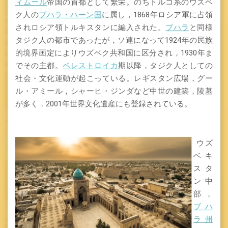
ィムール
帝国の首都として繁栄。のちトルコ系のウズベ
ク人の
ブハラ・ハーン国
に属し，1868年ロシア軍に占領
されロシア領トルキスタンに編入された。
ブハラ
と同様
タジク人の都市であったが，ソ連になって1924年の民族
的境界画定によりウズベク共和国に区分され，1930年ま
でその主都。
ペレストロイカ
期以降，タジク人としての
社会・文化運動が起こっている。レギスタン広場，グー
ル・アミール，シャーヒ・ジンダなど中世の建築，陵墓
が多く，2001年世界文化遺産にも登録されている。
ウズ
ベキ
スタ
ン中
部，
ブハ
ラ州