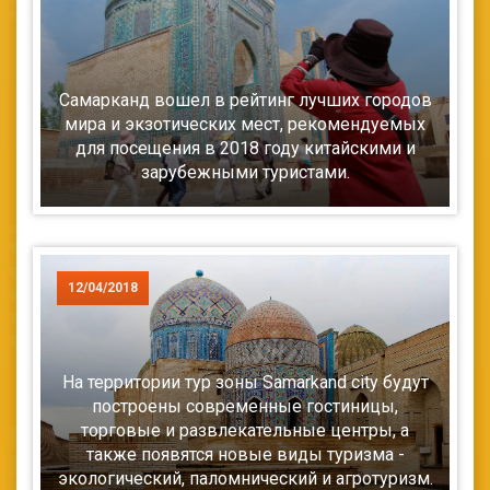
Самарканд вошел в рейтинг лучших городов
мира и экзотических мест, рекомендуемых
для посещения в 2018 году китайскими и
зарубежными туристами.
12/04/2018
На территории тур зоны Samarkand city будут
построены современные гостиницы,
торговые и развлекательные центры, а
также появятся новые виды туризма -
экологический, паломнический и агротуризм.