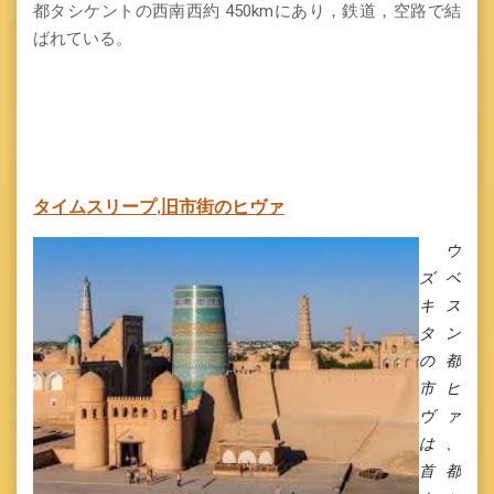
都タシケントの西南西約 450kmにあり，鉄道，空路で結
ばれている。
タイムスリープ
,
旧市街のヒヴァ
ウ
ズベ
キス
タン
の都
市ヒ
ヴァ
は、
首都