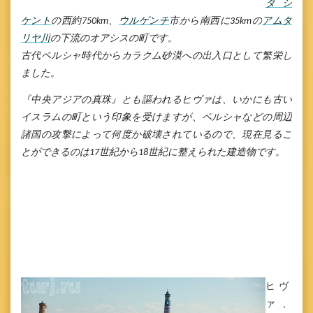
タシ
ケント
の西約
750km、
ウルゲンチ
市から南西に
35kmの
アムダ
リヤ川
の下流のオアシスの町です。
古代ペルシャ時代からカラクム砂漠への出入口として繁栄し
ました。
『中央アジアの真珠』とも謳われるヒヴァは、いかにも古い
イスラムの町という印象を受けますが、ペルシャなどの周辺
諸国の攻撃によって何度か破壊されているので、現在見るこ
とができるのは
17世紀から18世紀に整えられた建造物です。
ヒヴ
ァ、