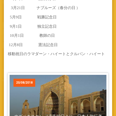
3
月
21
日 ナブルーズ（春分の日
）
5
月
9
日 戦勝記念日
9
月
1
日 独立記念日
10
月
1
日 教師の日
12
月
8
日 憲法記念日
移動祝日のラマダーン・ハイートとクルバン・ハイート
20/08/2018