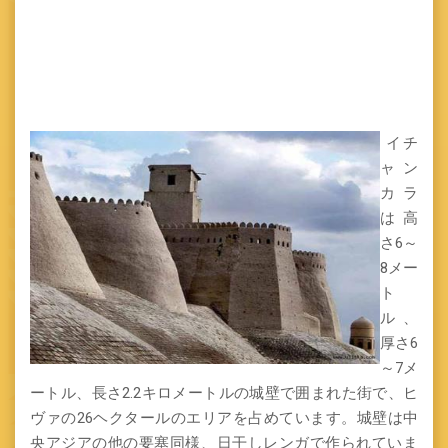
イチ
ャン
カラ
は高
さ6～
8メー
ト
ル、
厚さ6
～7メ
ートル、長さ2.2キロメートルの城壁で囲まれた街で、ヒ
ヴァの26ヘクタールのエリアを占めています。城壁は中
央アジアの他の要塞同様、日干しレンガで作られていま