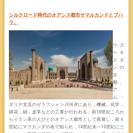
シルクロード時代のオアシス都市サマルカンドとブハ
ラ。
ウズ
ベキ
スタ
ンの
古
都。
ア
ム・
ダリヤ支流のゼラフシャン川河岸にあり，機械，化学，
綿花，絹，皮革などの工業が行われる。前10世紀ころか
らイラン系の人びとのオアシス都市として発展し，前４
世紀にマラカンダの名で知られ，14世紀末―15世紀に
テ