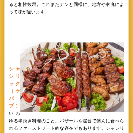
ると相性抜群。これまたナンと同様に、地方や家庭によ
って味が違います
。
シャ
シリ
ック
（ケ
バ
ブ）
いわ
ゆる串焼き料理のこと。バザールや屋台で盛んに食べら
れるファーストフード的な存在でもあります。シャシリ