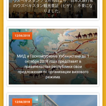
ウズベキスタン ／ 2月10日より、日本人旅行者
のウズベキスタン観光査証（ビザ）、不要にな
りました。
12/04/2018
МИД и Госкомтуризма Узбекистана до 1
октября 2018 года представят в
правительстве республики свои
предложения по организации визового
режима.
12/04/2018