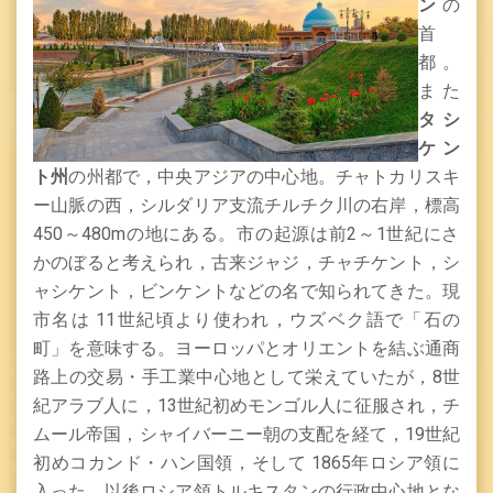
ン
の
首
都。
また
タシ
ケン
ト州
の州都で，中央アジアの中心地。チャトカリスキ
ー山脈の西，シルダリア支流チルチク
川の右岸，標高
450
～
480m
の地にある。市の起源は前
2
～
1
世紀にさ
かのぼると考えられ，古来ジャジ，チャチケント，シ
ャシケント，ビンケントなどの名で知られてきた。現
市名は
11
世紀頃より使われ，ウズベク
語で「石の
町」を意味する。ヨーロッパとオリエントを結ぶ通商
路上の交易・手工業中心地として栄えていたが，
8
世
紀アラブ人に，
13
世紀初めモンゴル人に征服され，チ
ムール帝国，シャイバーニー朝の支配を経て，
19
世紀
初めコカンド・ハン国領，そして
1865
年ロシア領に
入った。以後ロシア領トルキスタンの行政中心地とな