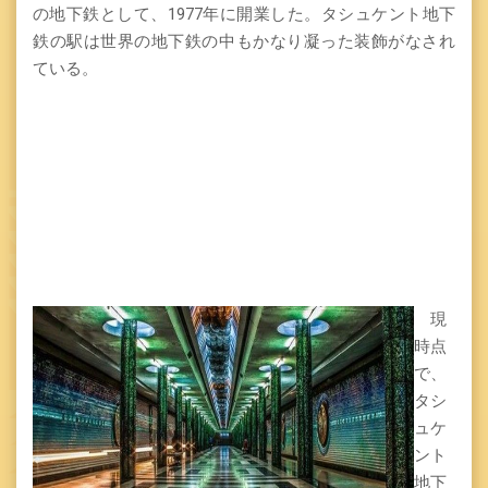
の地下鉄として、1977年に開業した。タシュケント地下
鉄の駅は世界の地下鉄の中もかなり凝った装飾がなされ
ている。
現
時点
で、
タシ
ュケ
ント
地下