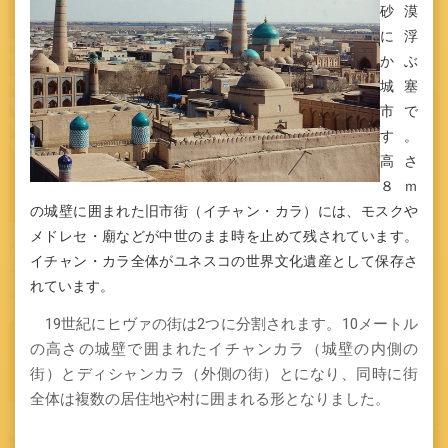
砂漠
に浮
かぶ
城塞
市で
す。
高さ
８ｍ
の城壁に囲まれた旧市街（イチャン・カラ）には、モスクや
メドレセ・廟などが中世のまま時を止めて残されています。
イチャン・カラ全体がユネスコの世界文化遺産として保存さ
れています。
19世紀にヒヴァの街は2つに分割されます。10メートル
の高さの城壁で囲まれたイチャンカラ（城壁の内側の
街）とディシャンカラ（外側の街）とになり、同時に街
全体は複数の居住地や村に囲まれる形となりました。