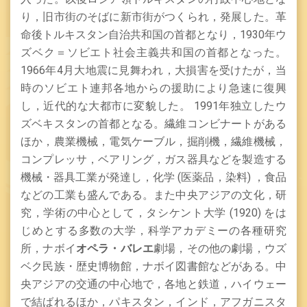
り，旧市街のそばに新市街がつくられ，発展した。革
命後トルキスタン自治共和国の首都となり，
1930
年ウ
ズベク＝ソビエト社会主義共和国の首都となった。
1966
年
4
月大地震に見舞われ，大損害を受けたが，当
時のソビエト連邦各地からの援助により急速に復興
し，近代的な大都市に変貌した。
1991
年独立したウ
ズベキスタンの首都となる。繊維コンビナートがある
ほか，農業機械
，電気ケーブル，掘削機，繊維機械，
コンプレッサ，ベアリング，ガス器具などを製造する
機械・器具工業が発達し，化学
(
医薬品，染料
)
，食品
などの工業も盛んである。また中央アジアの文化，研
究，学術の中心として，タシケント大学
(1920)
をは
じめとする多数の大学，科学アカデミーの各種研究
所，ナボイ
オペラ・バレエ
劇場，その他の劇場，ウズ
ベク民族・歴史博物館，ナボイ図書館などがある。中
央アジアの交通の中心地で，各地と鉄道，ハイウェー
で結ばれるほか，パキスタン，インド，アフガニスタ