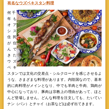
有名なウズベキスタン料理
何千
年も
オア
シス
住民
が住
んで
きた
ウズ
ベキ
スタンでは文化の交差点・シルクロードを感じさせるよ
うな、さまざまな料理があります。
内陸国なので、基本
的に肉料理がメインとなり、中でも羊肉と牛肉、鶏肉が
中心になっており、豚肉は宗教上の理由があって、ほと
んど登場しません。どんな料理を注文しても、たいてい
ナン（パン）とチャイ（お茶など
)は必ず出てきます。