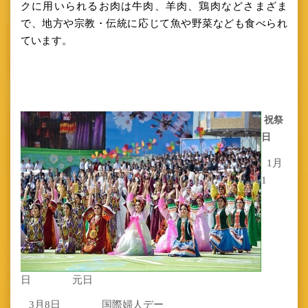
クに用いられるお肉は牛肉、羊肉、鶏肉などさまざま
で、地方や宗教・伝統に応じて魚や野菜なども食べられ
ています。
祝祭
日
1
月
1
日 元日
3
月
8
日 国際婦人デー