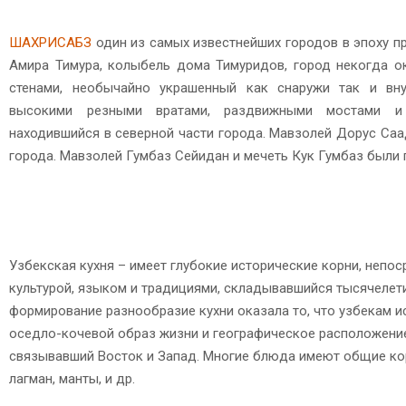
ШАХРИСАБЗ
один из самых известнейших городов в эпоху п
Амира Тимура, колыбель дома Тимуридов, город некогда 
стенами, необычайно украшенный как снаружи так и вн
высокими резными вратами, раздвижными мостами и
находившийся в северной части города. Мавзолей Дорус Саа
города. Мавзолей Гумбаз Сейидан и мечеть Кук Гумбаз были 
Узбекская кухня – имеет глубокие исторические корни, непо
культурой, языком и традициями, складывавшийся тысячелети
формирование разнообразие кухни оказала то, что узбекам 
оседло-кочевой образ жизни и географическое расположение
связывавший Восток и Запад. Многие блюда имеют общие кор
лагман, манты, и др.