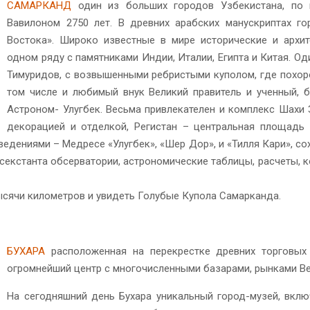
САМАРКАНД
один из больших городов Узбекистана, по 
Вавилоном 2750 лет. В древних арабских манускриптах г
Востока». Широко известные в мире исторические и архи
одном ряду с памятниками Индии, Италии, Египта и Китая. Од
Тимуридов, с возвышенными ребристыми куполом, где похоро
том числе и любимый внук Великий правитель и ученный,
Астроном- Улугбек. Весьма привлекателен и комплекс Шахи 
декорацией и отделкой, Регистан – центральная площадь
дениями – Медресе «Улугбек», «Шер Дор», и «Тилля Кари», с
о секстанта обсерватории, астрономические таблицы, расчеты, 
тысячи километров и увидеть Голубые Купола Самарканда.
БУХАРА
расположенная на перекрестке древних торговых 
огромнейший центр с многочисленными базарами, рынками В
На сегодняшний день Бухара уникальный город-музей, вкл