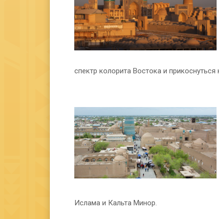
спектр колорита Востока и прикоснуться
Ислама и Кальта Минор.