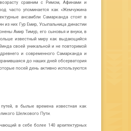
возрасту сравним с Римом, Афинами и
ород часто упоминается как «Жемчужина
тектурные ансамбли Самарканда стоят в
ин из них Гур Емир, Усыпальница династии
нены Амир Тимур, его сыновья и внуки, в
 больше известный миру как выдающийся
Зинда своей уникальной и не повторимой
 древнего и современного Самарканда и
охранившаяся до наших дней обсерватория
которые посей день активно используются
путей, в былые времена известная как
еликого Шелкового Пути.
ючающий в себе более 140 архитектурных