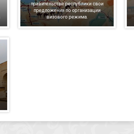
правительстве республики свои
у
предложения по организации
а
визового режима.
е