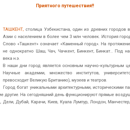
Приятного путешествия!!
ТАШКЕНТ,
столица Узбекистана, один из древних городов в
Азии с населением в более чем 3 млн человек. История горо
Слово «Ташкент» означает «Каменный город». На протяжени
не однократно Шаш, Чач, Чачкент, Бинкент, Бинкат… Под н
века н.э.
В наши дни город является основным научно-культурным ц
Научные академии, множество институтов, университе
превосходит Великую Британию), музеев и театров.
Город богат уникальными архитектурными, историческими па
гие другие. На сегодняшний день функционируют прямые возд
 Дели, Дубай, Карачи, Киев, Куала Лумпур, Лондон, Манчестер