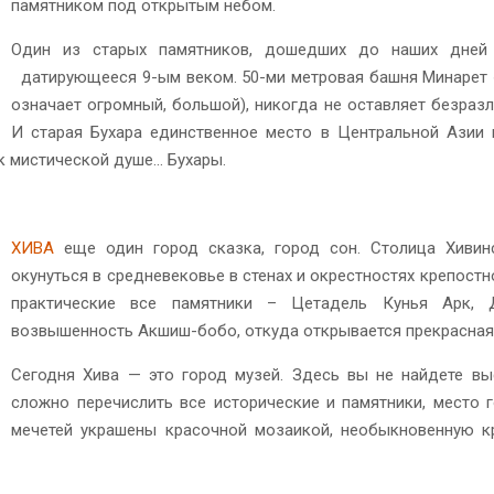
памятником под открытым небом.
Один из старых памятников, дошедших до наших дней 
датирующееся 9-ым веком. 50-ми метровая башня Минарет «
означает огромный, большой), никогда не оставляет безраз
И старая Бухара единственное место в Центральной Азии 
 к мистической душе… Бухары.
ХИВА
еще один город сказка, город сон. Столица Хивин
окунуться в средневековье в стенах и окрестностях крепост
практические все памятники – Цетадель Кунья Арк, 
возвышенность Акшиш-бобо, откуда открывается прекрасная 
Сегодня Хива — это город музей. Здесь вы не найдете вы
сложно перечислить все исторические и памятники, место 
мечетей украшены красочной мозаикой, необыкновенную к