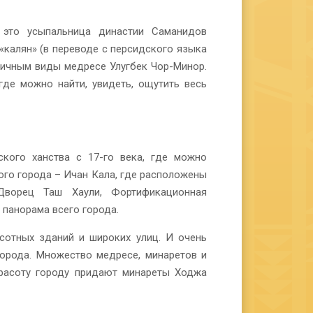
это усыпальница династии Саманидов
калян» (в переводе с персидского языка
личным виды медресе Улугбек Чор-Минор.
где можно найти, увидеть, ощутить весь
ского ханства с 17-го века, где можно
ного города – Ичан Кала, где расположены
Дворец Таш Хаули, Фортификационная
панорама всего города.
сотных зданий и широких улиц. И очень
города. Множество медресе, минаретов и
расоту городу придают минареты Ходжа